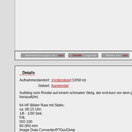
Himmelsrichtungen ein /
aus
Details
/ Legende
Marker ein /
aus
Details
Aufnahmestandort:
Vorderskopf
(1858 m)
Gebiet:
Karwendel
Aufstieg vom Risstal auf einem schmalen Steig, der erst kurz vor dem
herausführt.
64 HF-Bilder Raw mit Stativ;
ca. 06:15 Uhr;
1/6 - 1/30 Sek;
F/8;
ISO 100
60 (90) mm
Image Data Converter/PTGui/Gimp