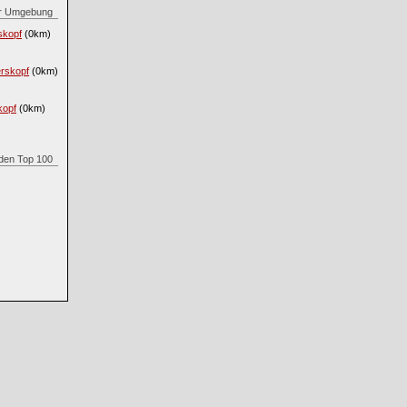
 der Umgebung
skopf
(0km)
rskopf
(0km)
kopf
(0km)
s den Top 100