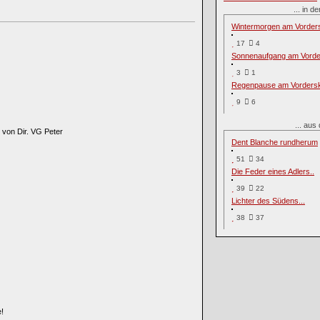
... in
Wintermorgen am Vorder
17
4
Sonnenaufgang am Vorde
3
1
Regenpause am Vorders
9
6
... au
von Dir. VG Peter
Dent Blanche rundherum
51
34
Die Feder eines Adlers..
39
22
Lichter des Südens...
38
37
!