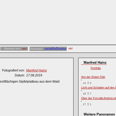
Übersicht ein /
aus
Durchlauf:
Manfred Hainz
Portfolio
Fotografiert von:
Manfred Hainz
Datum:
17.08.2019
Von der Roten Flüh
 großflächigen Gipfelplatteau aus dem Wald
14
2
Licht und Schatten auf den 
18
7
Über der Forcella Ambrizzo
17
1
Weitere Panoramen