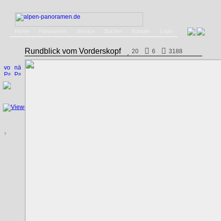
Home
Panoramen
Service
Bücher
Kontakt
Login
Rundblick vom Vorderskopf
20
6
3188