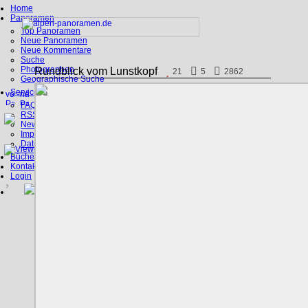
Home
Panoramen
Top Panoramen
Neue Panoramen
Neue Kommentare
Suche
Photographen
Rundblick vom Lunstkopf
21
5
2862
Geographische Suche
Service
FAQ
RSS, Google Earth
News
Impressum
Datenschutz
Bücher
Kontakt
Login