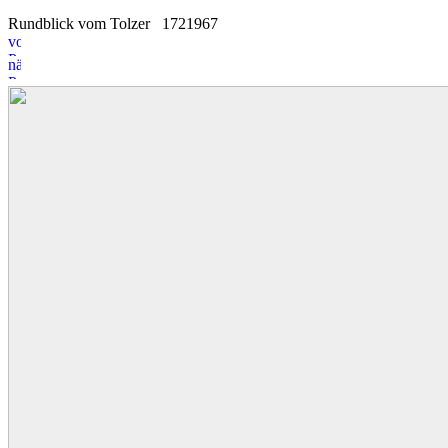
Rundblick vom Tolzer
17
2
1967