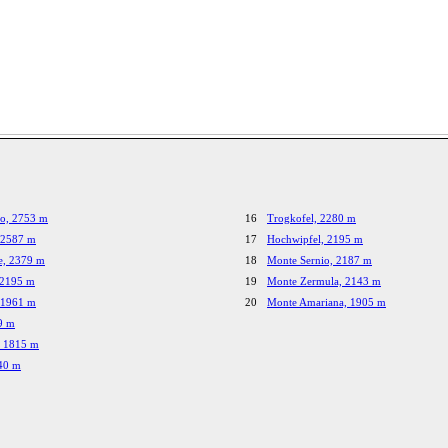
io, 2753 m
16
Trogkofel, 2280 m
 2587 m
17
Hochwipfel, 2195 m
e, 2379 m
18
Monte Sernio, 2187 m
 2195 m
19
Monte Zermula, 2143 m
, 1961 m
20
Monte Amariana, 1905 m
9 m
, 1815 m
240 m