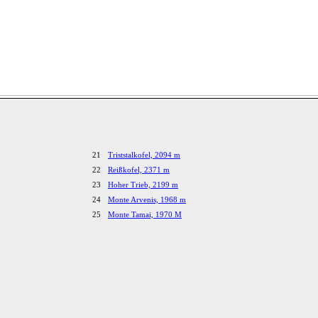
21
Triststalkofel, 2094 m
22
Reißkofel, 2371 m
23
Hoher Trieb, 2199 m
24
Monte Arvenis, 1968 m
25
Monte Tamai, 1970 M