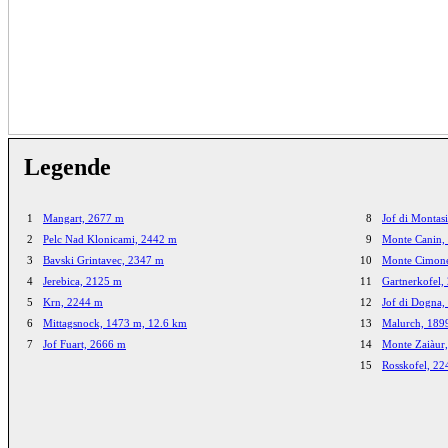
Legende
1
Mangart, 2677 m
8
Jof di Montas
2
Pelc Nad Klonicami, 2442 m
9
Monte Canin,
3
Bavski Grintavec, 2347 m
10
Monte Cimon
4
Jerebica, 2125 m
11
Gartnerkofel,
5
Krn, 2244 m
12
Jof di Dogna
6
Mittagsnock, 1473 m, 12.6 km
13
Malurch, 189
7
Jof Fuart, 2666 m
14
Monte Zaiàur
15
Rosskofel, 2