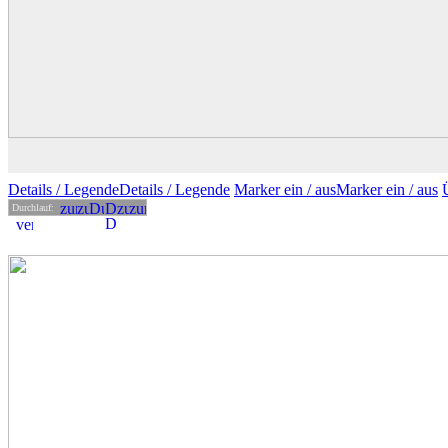
Details
/ Legende
Details /
Legende
Marker ein /
aus
Marker
ein
/ aus
Durchlauf: