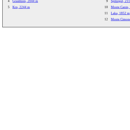
4
Graslitzen, 2044 m
9
Spitzegel, 21
5
Krn, 2244 m
10
Monte Canin,
11
Laka, 1852 m
12
Monte Cimon