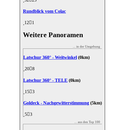
Rundblick vom Colac
12
1
Weitere Panoramen
... in der Umgebung
Latschur 360° - Weitwinkel
(0km)
20
8
Latschur 360° - TELE
(0km)
15
3
Goldeck - Nachgewitterstimmung
(5km)
5
3
... aus den Top 100