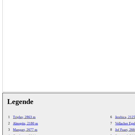
Legende
1
Triglav, 2863 m
6
Jerebica, 212
2
Almspitz, 2180 m
7
Vellacher Ege
3
Mangart, 2677 m
8
Jof Fuart, 26