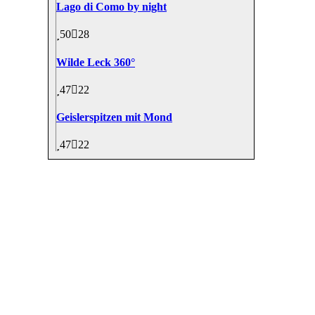
Lago di Como by night
50
28
Wilde Leck 360°
47
22
Geislerspitzen mit Mond
47
22