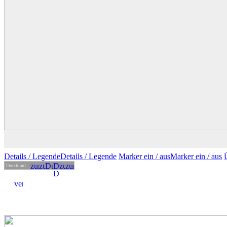
Details
/ Legende
Details /
Legende
Marker ein /
aus
Marker
ein
/ aus
Durchlauf: