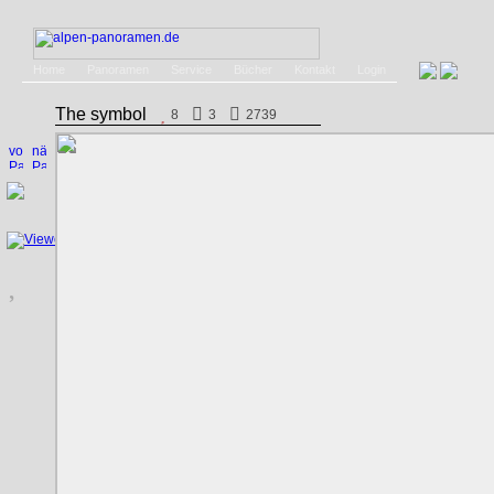
Home
Panoramen
Service
Bücher
Kontakt
Login
The symbol
8
3
2739