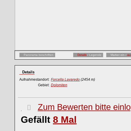
Panorama beschriften
Details
/ Legende
Marker ein /
au
Details
Aufnahmestandort:
Forcella Lavaredo
(2454 m)
Gebiet:
Dolomiten
Zum Bewerten bitte einl
Gefällt
8
Mal