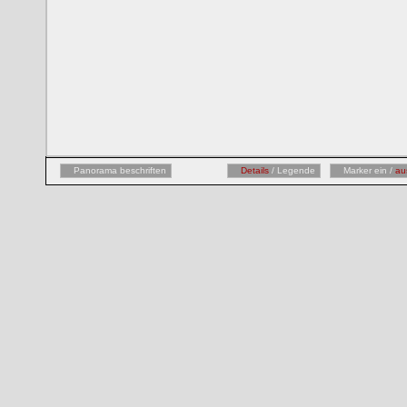
Panorama beschriften
Details
/ Legende
Marker ein /
au