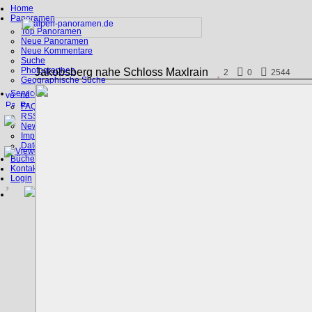
Home
Panoramen
Top Panoramen
Neue Panoramen
Neue Kommentare
Suche
Photographen
Jakobsberg nahe Schloss Maxlrain
2
0
2544
Geographische Suche
Service
FAQ
RSS, Google Earth
News
Impressum
Datenschutz
Bücher
Kontakt
Login