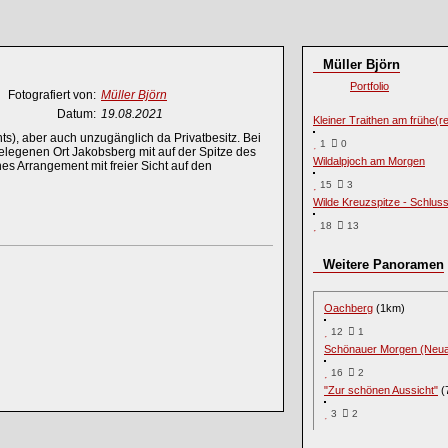
Müller Björn
Portfolio
Fotografiert von:
Müller Björn
Datum:
19.08.2021
Kleiner Traithen am frühe(
ts), aber auch unzugänglich da Privatbesitz. Bei
1
0
elegenen Ort Jakobsberg mit auf der Spitze des
Wildalpjoch am Morgen
nes Arrangement mit freier Sicht auf den
15
3
Wilde Kreuzspitze - Schluss 
18
13
Weitere Panoramen
Oachberg
(1km)
12
1
Schönauer Morgen (Neua
16
2
"Zur schönen Aussicht"
(
3
2