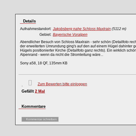
Details
Aufnahmestandort:
Jakobsberg nahe Schloss Maxlrain
(5112 m)
Gebiet:
Bayerische Voralpen
Abendlicher Besuch von Schloss Maxlrain - sehr schön (Detailfoto rech
der erweiterten Umrundung ging's auf den auf einem Hügel dahinter g
Hügels positionierter Kirche (Detailfoto ganz rechts). Ein wirklich schö
Alpenrand - wenn da nicht die Stromleitung wäre...
Sony a58, 18 QF, 135mm KB
Zum Bewerten bitte einloggen
Gefällt
2
Mal
Kommentare
Kommentar schreiben