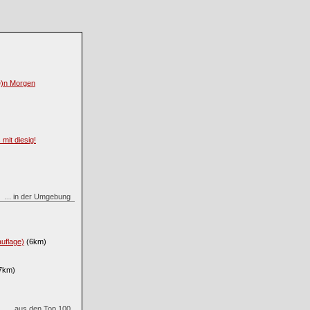
re)n Morgen
mit diesig!
... in der Umgebung
uflage)
(6km)
7km)
... aus den Top 100