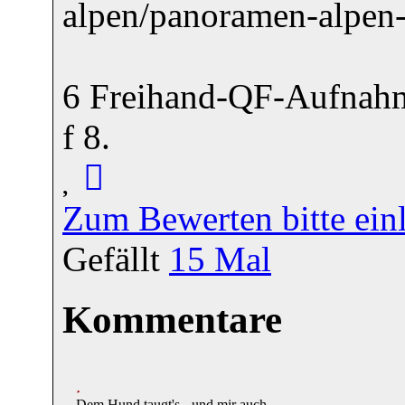
alpen/panoramen-alpen
6 Freihand-QF-Aufnahm
f 8.
Zum Bewerten bitte ein
Gefällt
15
Mal
Kommentare
Dem Hund taugt's - und mir auch.