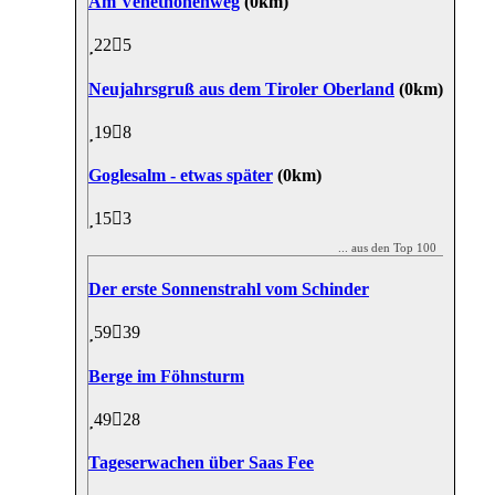
Am Venethöhenweg
(0km)
22
5
Neujahrsgruß aus dem Tiroler Oberland
(0km)
19
8
Goglesalm - etwas später
(0km)
15
3
... aus den Top 100
Der erste Sonnenstrahl vom Schinder
59
39
Berge im Föhnsturm
49
28
Tageserwachen über Saas Fee