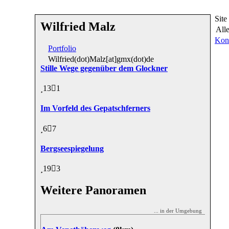
Sit
Wilfried Malz
All
Kon
Portfolio
Wilfried(dot)Malz[at]gmx(dot)de
Stille Wege gegenüber dem Glockner
13
1
Im Vorfeld des Gepatschferners
6
7
Bergseespiegelung
19
3
Weitere Panoramen
... in der Umgebung