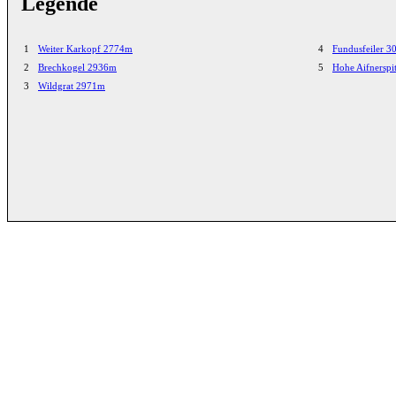
Legende
1
Weiter Karkopf 2774m
4
Fundusfeiler 
2
Brechkogel 2936m
5
Hohe Aifnersp
3
Wildgrat 2971m