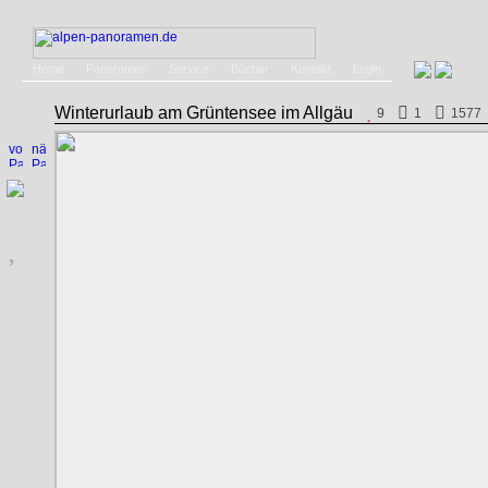
Home
Panoramen
Service
Bücher
Kontakt
Login
Winterurlaub am Grüntensee im Allgäu
9
1
1577