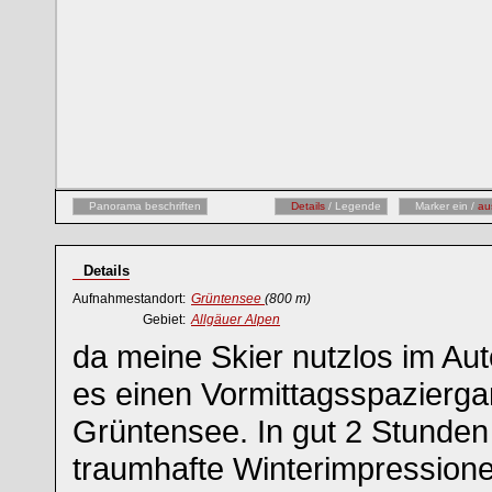
Panorama beschriften
Details
/ Legende
Marker ein /
au
Details
Aufnahmestandort:
Grüntensee
(800 m)
Gebiet:
Allgäuer Alpen
da meine Skier nutzlos im Au
es einen Vormittagsspazierg
Grüntensee. In gut 2 Stunden
traumhafte Winterimpression