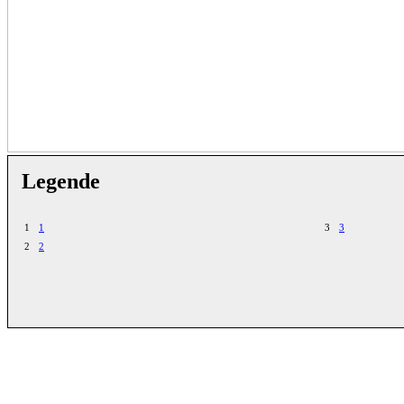
Legende
1
1
3
3
2
2