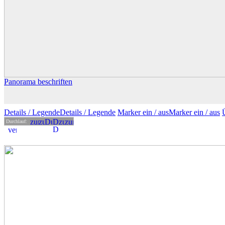
Panorama beschriften
Details
/ Legende
Details /
Legende
Marker ein /
aus
Marker
ein
/ aus
Durchlauf: