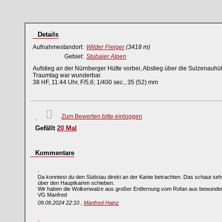
Details
Aufnahmestandort:
Wilder Freiger
(3418 m)
Gebiet:
Stubaier Alpen
Aufstieg an der Nürnberger Hütte vorbei, Abstieg über die Sulzenauhü
Traumtag war wunderbar.
38 HF, 11:44 Uhr, F/5,6; 1/400 sec., 35 (52) mm
Zum Bewerten bitte einloggen
Gefällt
20
Mal
Kommentare
Da konntest du den Südstau direkt an der Kante betrachten. Das schaut seh
über den Hauptkamm schieben.
Wir haben die Wolkenwalze aus großer Entfernung vom Rofan aus bewunder
VG Manfred
09.09.2024 22:10 ,
Manfred Hainz