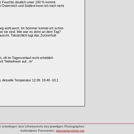
 Feuchte deutlich unter 100 % kommt.
Bei Österreich und Südtirol kenn ich mich nicht
nweg wohl auch. Im Sommer konnte ich schon
wo sie sind. Wie war es denn an dem Tag?
uscht. Tatsächlich lugt das Zuckerhütl
oft im Tagesverlauf recht erheblich
nt "Nebelmeer auf...m"
. Aktuelle Temperatur 12.09. 19.40 -10,1
der unterliegen dem Urheberrecht des jeweiligen Photographen
Außeralpine Panoramen:
panorama-photo.net