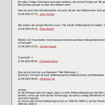
Ein tolles Freiger Panorama nach dem anderen, da kommt Freude auf. Mir ge
Becherhaus gerade so über den Wolken steht.
Hast du auch eine Schnittvariante versucht, bei der das Wolkenmeer nicht ge
10.09.2024 07:31 ,
Jens Vischer
Wie anders als wenige Wochen zuvor. Toll, mit der Wolkendecke im Süden. 
10.09.2024 20:16 ,
Peter Brandt
Wirklich ein Traumwetter. Kennt jemand einen brauchbaren Bergwetterberich
vorhersagt?
10.09.2024 23:19 ,
Jochen Haude
Traumhaft :-)
11.09.2024 08:28 ,
Christoph Seger
Das wird ja noch ein a-p-Klassiker! Tolle Stimmung :-)
@Jochen: Ich kann dir bzgl. Wolkenprognose Meteoschweiz und Meteoblue 
11.09.2024 08:56 ,
Johannes Ha
Jochen,
für die Schweiz kann ich sagen, dass so hohe Wolkenobergrenzen die über 
werden, schon gar nicht bei der Vorhersage, da wohl zu wenig öffentliches I
sind nicht relevant.
Im Tessin sind sie bei Südwind gerne bei ca. 2500 bis 3000 m, auf der Nord
2800 bis 3200 m.