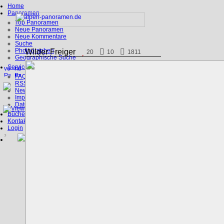
Home
Panoramen
Top Panoramen
Neue Panoramen
Neue Kommentare
Suche
Photographen
Wilder Freiger
20
10
1811
Geographische Suche
Service
FAQ
RSS, Google Earth
News
Impressum
Datenschutz
Bücher
Kontakt
Login