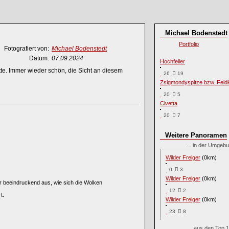
Michael Bodenstedt
Portfolio
Fotografiert von:
Michael Bodenstedt
Datum:
07.09.2024
Hochfeiler
tte. Immer wieder schön, die Sicht an diesem
26
19
Zsigmondyspitze bzw. Feld
20
5
Civetta
20
7
Weitere Panoramen
... in der Umge
Wilder Freiger
(0km)
0
3
Wilder Freiger
(0km)
r beeindruckend aus, wie sich die Wolken
12
2
t.
Wilder Freiger
(0km)
23
8
... aus den Top