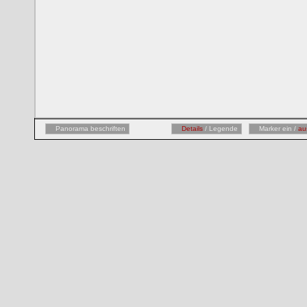
Panorama beschriften
Details
/ Legende
Marker ein /
au