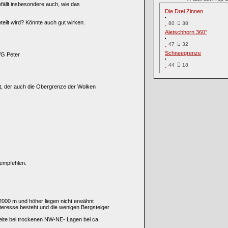
fällt insbesondere auch, wie das
Die Drei Zinnen
teilt wird? Könnte auch gut wirken.
80
38
Aletschhorn 360°
47
32
Schneegrenze
VG Peter
44
18
t, der auch die Obergrenze der Wolken
empfehlen.
2000 m und höher liegen nicht erwähnt
nteresse besteht und die wenigen Bergsteiger
seite bei trockenen NW-NE- Lagen bei ca.