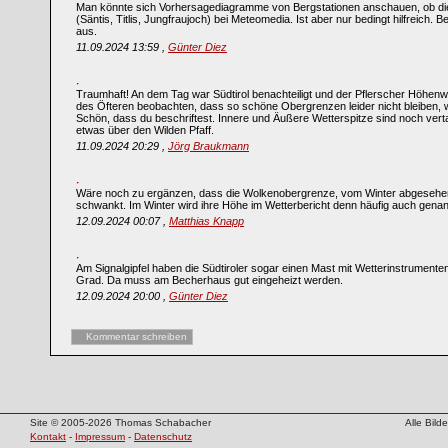
Man könnte sich Vorhersagediagramme von Bergstationen anschauen, ob die
(Säntis, Titlis, Jungfraujoch) bei Meteomedia. Ist aber nur bedingt hilfreich. 
aus.
11.09.2024 13:59 ,
Günter Diez
Traumhaft! An dem Tag war Südtirol benachteiligt und der Pflerscher Höhe
des Öfteren beobachten, dass so schöne Obergrenzen leider nicht bleiben, 
Schön, dass du beschriftest. Innere und Äußere Wetterspitze sind noch verta
etwas über den Wilden Pfaff.
11.09.2024 20:29 ,
Jörg Braukmann
Wäre noch zu ergänzen, dass die Wolkenobergrenze, vom Winter abgesehen, 
schwankt. Im Winter wird ihre Höhe im Wetterbericht denn häufig auch genan
12.09.2024 00:07 ,
Matthias Knapp
Am Signalgipfel haben die Südtiroler sogar einen Mast mit Wetterinstrumenten
Grad. Da muss am Becherhaus gut eingeheizt werden.
12.09.2024 20:00 ,
Günter Diez
Kommentar schreiben
Site © 2005-2026 Thomas Schabacher
Alle Bil
Kontakt
-
Impressum
-
Datenschutz