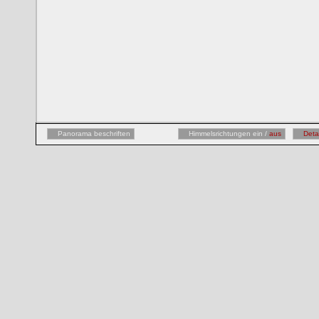
Panorama beschriften
Himmelsrichtungen ein /
aus
Deta