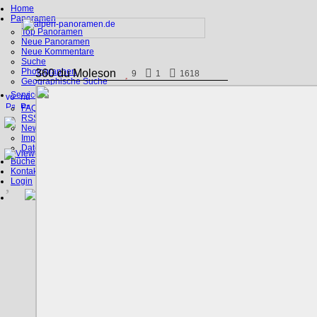
Home
Panoramen
Top Panoramen
Neue Panoramen
Neue Kommentare
Suche
Photographen
360 du Moleson
9
1
1618
Geographische Suche
Service
FAQ
RSS, Google Earth
News
Impressum
Datenschutz
Bücher
Kontakt
Login