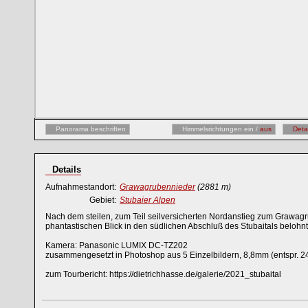
Panorama beschriften
Himmelsrichtungen ein /
aus
Deta
Details
Aufnahmestandort:
Grawagrubennieder
(2881 m)
Gebiet:
Stubaier Alpen
Nach dem steilen, zum Teil seilversicherten Nordanstieg zum Grawag
phantastischen Blick in den südlichen Abschluß des Stubaitals belohnt
Kamera: Panasonic LUMIX DC-TZ202
zusammengesetzt in Photoshop aus 5 Einzelbildern, 8,8mm (entspr. 2
zum Tourbericht: https://dietrichhasse.de/galerie/2021_stubaital