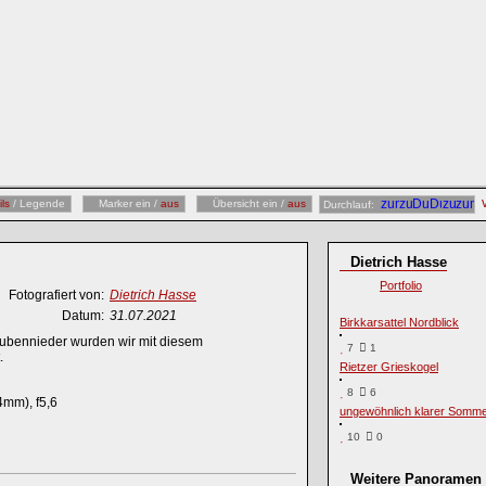
ils
/ Legende
Marker ein /
aus
Übersicht ein /
aus
Durchlauf:
Dietrich Hasse
Portfolio
Fotografiert von:
Dietrich Hasse
Datum:
31.07.2021
Birkkarsattel Nordblick
rubennieder wurden wir mit diesem
7
1
.
Rietzer Grieskogel
8
6
4mm), f5,6
ungewöhnlich klarer Somme
10
0
Weitere Panoramen