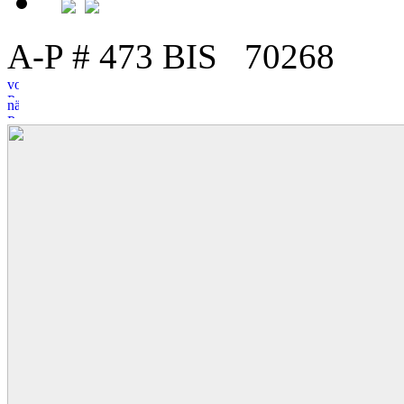
A-P # 473 BIS
7
0
268