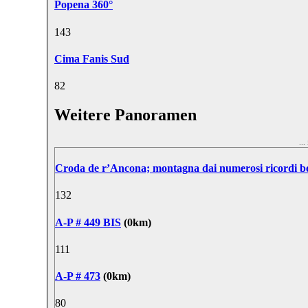
Popena 360°
14
3
Cima Fanis Sud
8
2
Weitere Panoramen
..
Croda de r’Ancona; montagna dai numerosi ricordi be
13
2
A-P # 449 BIS
(0km)
11
1
A-P # 473
(0km)
8
0