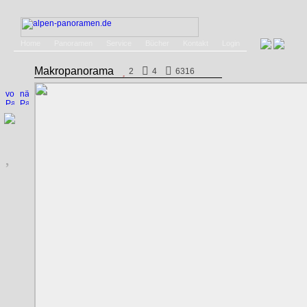
Home
Panoramen
Service
Bücher
Kontakt
Login
Makropanorama
2
4
6316