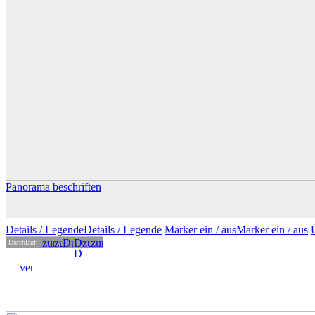
Panorama beschriften
Details
/ Legende
Details /
Legende
Marker ein /
aus
Marker
ein
/ aus
Durchlauf: