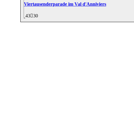
Viertausenderparade im Val d'Anniviers
43
30