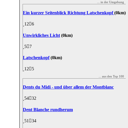
... in der Umgebung
Ein kurzer Seitenblick Richtung Latschenkopf
(0km)
12
6
Unwirkliches Licht
(0km)
5
7
Latschenkopf
(0km)
12
5
... aus den Top 100
Dents du Midi - und über allem der Montblanc
54
32
Dent Blanche rundherum
51
34