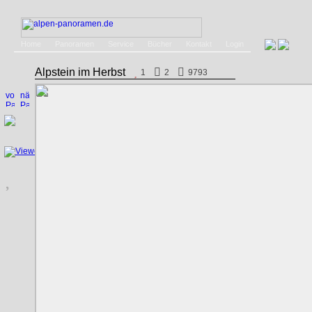
Home
Panoramen
Service
Bücher
Kontakt
Login
Alpstein im Herbst
1
2
9793