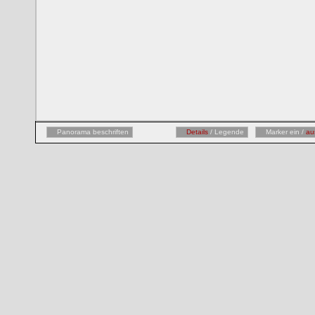
Panorama beschriften
Details
/ Legende
Marker ein /
au