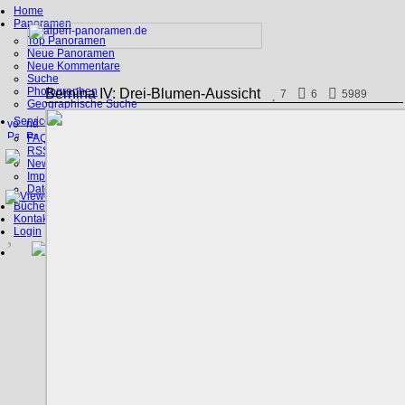
Home
Panoramen
Top Panoramen
Neue Panoramen
Neue Kommentare
Suche
Photographen
Bernina IV: Drei-Blumen-Aussicht
7
6
5989
Geographische Suche
Service
FAQ
RSS, Google Earth
News
Impressum
Datenschutz
Bücher
Kontakt
Login