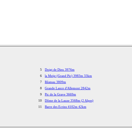
5
Doigt de Dieu 3976m
6
la Meije (Grand Pic) 3983m 33km
7
Rêateau 3809m
8
Grande Lance d'Allemont 2842m
9
Pic de la Grave 3669m
10
Dôme de la Lauze 3568m (2 Alpes)
11
Barre des Ecrins 4102m 42km