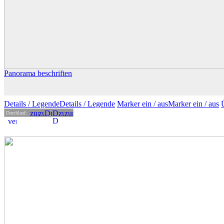
Panorama beschriften
Details
/ Legende
Details /
Legende
Marker ein /
aus
Marker
ein
/ aus
Durchlauf: