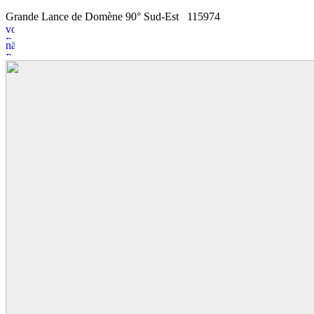
Grande Lance de Domène 90° Sud-Est
1
1
5974