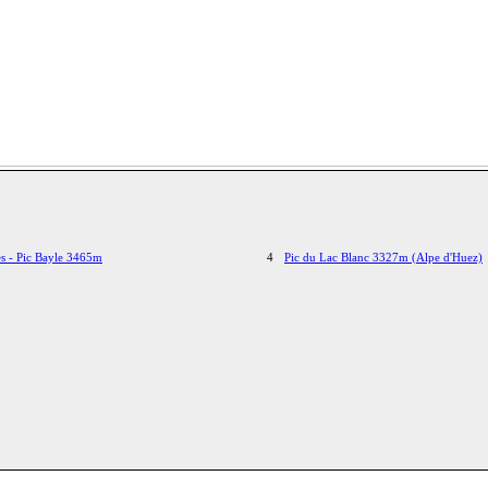
s - Pic Bayle 3465m
4
Pic du Lac Blanc 3327m (Alpe d'Huez)