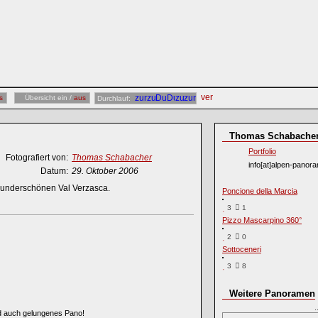
s
Übersicht ein /
aus
Durchlauf:
Thomas Schabache
Portfolio
Fotografiert von:
Thomas Schabacher
info[at]alpen-panor
Datum:
29. Oktober 2006
 wunderschönen Val Verzasca.
Poncione della Marcia
3
1
Pizzo Mascarpino 360°
2
0
Sottoceneri
3
8
Weitere Panoramen
nd auch gelungenes Pano!