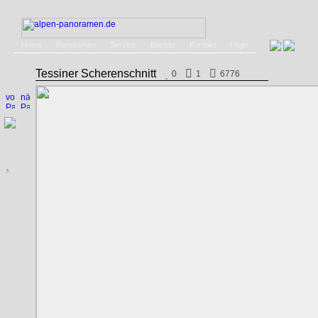
Home
Panoramen
Service
Bücher
Kontakt
Login
Tessiner Scherenschnitt
0
1
6776