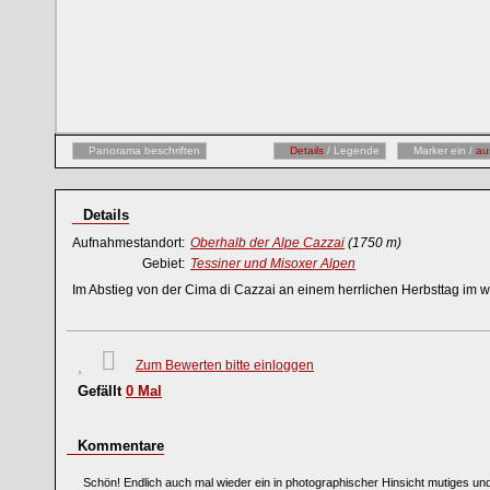
Panorama beschriften
Details
/ Legende
Marker ein /
au
Details
Aufnahmestandort:
Oberhalb der Alpe Cazzai
(1750 m)
Gebiet:
Tessiner und Misoxer Alpen
Im Abstieg von der Cima di Cazzai an einem herrlichen Herbsttag im
Zum Bewerten bitte einloggen
Gefällt
0
Mal
Kommentare
Schön! Endlich auch mal wieder ein in photographischer Hinsicht mutiges u