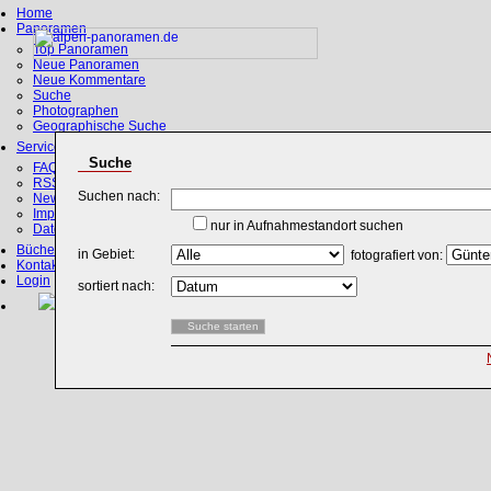
Home
Panoramen
Top Panoramen
Neue Panoramen
Neue Kommentare
Suche
Photographen
Geographische Suche
Service
Suche
FAQ
RSS, Google Earth
Suchen nach:
News
Impressum
nur in Aufnahmestandort suchen
Datenschutz
Bücher
in Gebiet:
fotografiert von:
Kontakt
Login
sortiert nach: