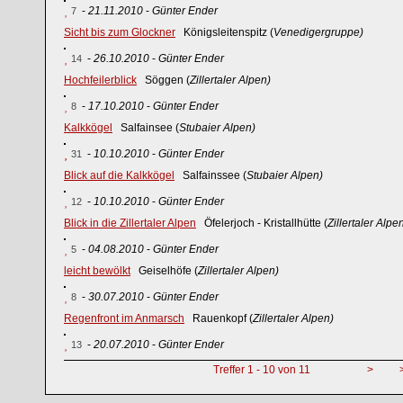
-
21.11.2010
-
Günter Ender
7
Sicht bis zum Glockner
Königsleitenspitz (
Venedigergruppe)
-
26.10.2010
-
Günter Ender
14
Hochfeilerblick
Söggen (
Zillertaler Alpen)
-
17.10.2010
-
Günter Ender
8
Kalkkögel
Salfainsee (
Stubaier Alpen)
-
10.10.2010
-
Günter Ender
31
Blick auf die Kalkkögel
Salfainssee (
Stubaier Alpen)
-
10.10.2010
-
Günter Ender
12
Blick in die Zillertaler Alpen
Öfelerjoch - Kristallhütte (
Zillertaler Alpe
-
04.08.2010
-
Günter Ender
5
leicht bewölkt
Geiselhöfe (
Zillertaler Alpen)
-
30.07.2010
-
Günter Ender
8
Regenfront im Anmarsch
Rauenkopf (
Zillertaler Alpen)
-
20.07.2010
-
Günter Ender
13
Treffer 1 - 10 von 11
>