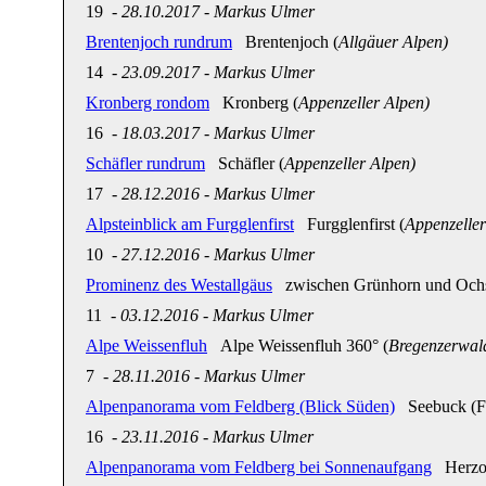
19
-
28.10.2017
-
Markus Ulmer
Brentenjoch rundrum
Brentenjoch (
Allgäuer Alpen)
14
-
23.09.2017
-
Markus Ulmer
Kronberg rondom
Kronberg (
Appenzeller Alpen)
16
-
18.03.2017
-
Markus Ulmer
Schäfler rundrum
Schäfler (
Appenzeller Alpen)
17
-
28.12.2016
-
Markus Ulmer
Alpsteinblick am Furgglenfirst
Furgglenfirst (
Appenzeller
10
-
27.12.2016
-
Markus Ulmer
Prominenz des Westallgäus
zwischen Grünhorn und Ochse
11
-
03.12.2016
-
Markus Ulmer
Alpe Weissenfluh
Alpe Weissenfluh 360° (
Bregenzerwal
7
-
28.11.2016
-
Markus Ulmer
Alpenpanorama vom Feldberg (Blick Süden)
Seebuck (Fe
16
-
23.11.2016
-
Markus Ulmer
Alpenpanorama vom Feldberg bei Sonnenaufgang
Herzog