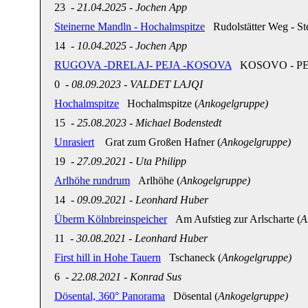
23
-
21.04.2025
-
Jochen App
Steinerne Mandln - Hochalmspitze
Rudolstätter Weg - St
14
-
10.04.2025
-
Jochen App
RUGOVA -DRELAJ- PEJA -KOSOVA
KOSOVO - PEJ
0
-
08.09.2023
-
VALDET LAJQI
Hochalmspitze
Hochalmspitze (
Ankogelgruppe)
15
-
25.08.2023
-
Michael Bodenstedt
Unrasiert
Grat zum Großen Hafner (
Ankogelgruppe)
19
-
27.09.2021
-
Uta Philipp
Arlhöhe rundrum
Arlhöhe (
Ankogelgruppe)
14
-
09.09.2021
-
Leonhard Huber
Überm Kölnbreinspeicher
Am Aufstieg zur Arlscharte (
A
11
-
30.08.2021
-
Leonhard Huber
First hill in Hohe Tauern
Tschaneck (
Ankogelgruppe)
6
-
22.08.2021
-
Konrad Sus
Dösental, 360° Panorama
Dösental (
Ankogelgruppe)