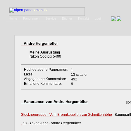
Home
Panoramen
Service
Bücher
Kontakt
Login
Andre Hergemöller
Meine Ausrüstung
Nikon Coolpix 5400
Hochgeladene Panoramen:
1
Likes:
13
(Ø 13,0)
Abgegebene Kommentare:
492
Erhaltene Kommentare:
9
Panoramen von Andre Hergemöller
sor
Glocknergruppe - Vom Brennkogel bis zur Schmittenhöhe
Baumgartlk
-
15.09.2009
-
Andre Hergemöller
13