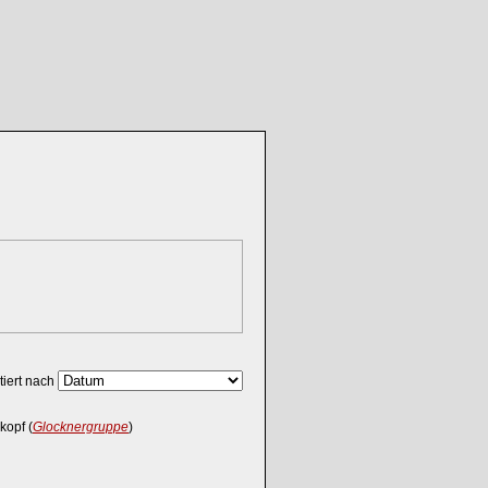
tiert nach
opf (
Glocknergruppe
)