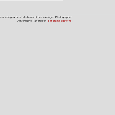
der unterliegen dem Urheberrecht des jeweiligen Photographen
Außeralpine Panoramen:
panorama-photo.net