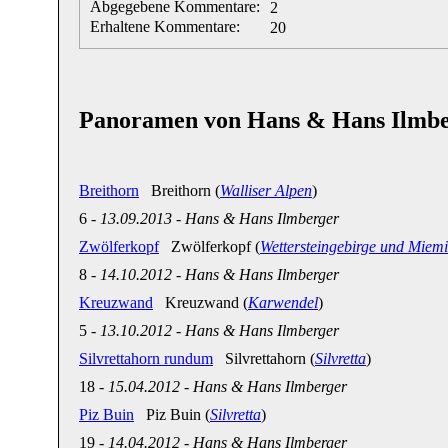
Abgegebene Kommentare:
2
Erhaltene Kommentare:
20
Panoramen von Hans & Hans Ilmb
Breithorn
Breithorn (
Walliser Alpen
)
6
-
13.09.2013
-
Hans & Hans Ilmberger
Zwölferkopf
Zwölferkopf (
Wettersteingebirge und Miemi
8
-
14.10.2012
-
Hans & Hans Ilmberger
Kreuzwand
Kreuzwand (
Karwendel
)
5
-
13.10.2012
-
Hans & Hans Ilmberger
Silvrettahorn rundum
Silvrettahorn (
Silvretta
)
18
-
15.04.2012
-
Hans & Hans Ilmberger
Piz Buin
Piz Buin (
Silvretta
)
19
-
14.04.2012
-
Hans & Hans Ilmberger