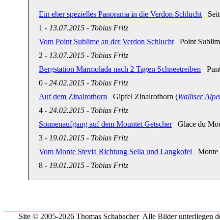
Ein eher spezielles Panorama in die Verdon Schlucht
Seite
1
-
13.07.2015
-
Tobias Fritz
Vom Point Sublime an der Verdon Schlucht
Point Sublim
2
-
13.07.2015
-
Tobias Fritz
Bergstation Marmolada nach 2 Tagen Schneetreiben
Punta
0
-
24.02.2015
-
Tobias Fritz
Auf dem Zinalrothorn
Gipfel Zinalrothorn (
Walliser Alpe
4
-
24.02.2015
-
Tobias Fritz
Sonnenaufgang auf dem Mountet Getscher
Glace du Moun
3
-
19.01.2015
-
Tobias Fritz
Vom Monte Stevia Richtung Sella und Langkofel
Monte S
8
-
19.01.2015
-
Tobias Fritz
Site © 2005-2026 Thomas Schabacher
Alle Bilder unterliegen