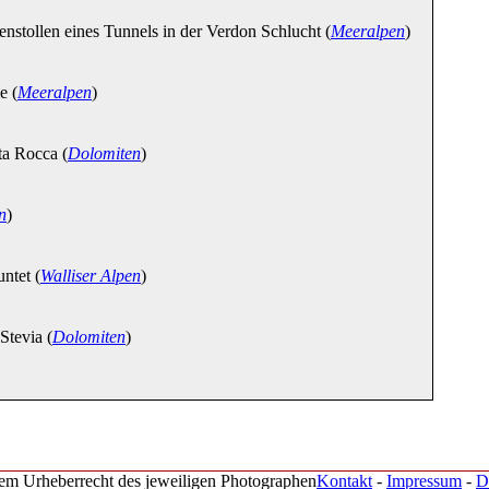
nstollen eines Tunnels in der Verdon Schlucht (
Meeralpen
)
e (
Meeralpen
)
 Rocca (
Dolomiten
)
n
)
tet (
Walliser Alpen
)
tevia (
Dolomiten
)
 dem Urheberrecht des jeweiligen Photographen
Kontakt
-
Impressum
-
D