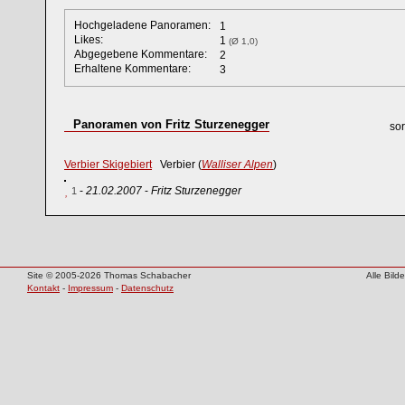
Hochgeladene Panoramen:
1
Likes:
1
(Ø 1,0)
Abgegebene Kommentare:
2
Erhaltene Kommentare:
3
Panoramen von Fritz Sturzenegger
sor
Verbier Skigebiert
Verbier (
Walliser Alpen
)
-
21.02.2007
-
Fritz Sturzenegger
1
Site © 2005-2026 Thomas Schabacher
Alle Bil
Kontakt
-
Impressum
-
Datenschutz