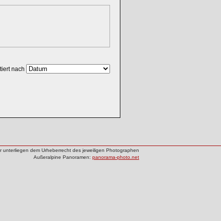
tiert nach
der unterliegen dem Urheberrecht des jeweiligen Photographen
Außeralpine Panoramen:
panorama-photo.net