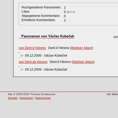
Hochgeladene Panoramen:
2
Likes:
0
(Ø 0,0)
Abgegebene Kommentare:
0
Erhaltene Kommentare:
2
Panoramen von Václav Kubeček
sor
von Dent d´Hérens
Dent d´Hérens (
Walliser Alpen
)
-
09.12.2006
-
Václav Kubeček
0
von Dent de Herens
Dent d´Hérens (
Walliser Alpen
)
-
09.12.2006
-
Václav Kubeček
0
Site © 2005-2026 Thomas Schabacher
Alle Bil
Kontakt
-
Impressum
-
Datenschutz