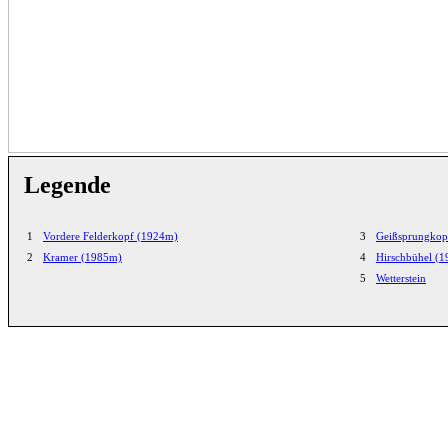
Legende
1
Vordere Felderkopf (1924m)
3
Geißsprungkop
2
Kramer (1985m)
4
Hirschbühel (
5
Wetterstein