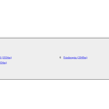
f (1934m)
6
Friederspitz (2049m)
1934m)