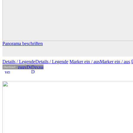
Panorama beschriften
Details
/ Legende
Details /
Legende
Marker ein /
aus
Marker
ein
/ aus
Durchlauf: