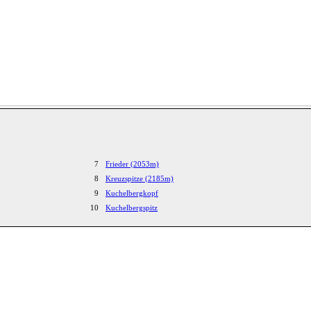
7
Frieder (2053m)
8
Kreuzspitze (2185m)
9
Kuchelbergkopf
10
Kuchelbergspitz