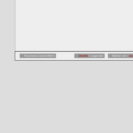
Panorama beschriften
Details
/ Legende
Marker ein /
au