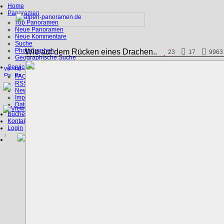
Home
Panoramen
Top Panoramen
Neue Panoramen
Neue Kommentare
Suche
Photographen
Wie auf dem Rücken eines Drachen..
23
17
9963
Geographische Suche
Service
FAQ
RSS, Google Earth
News
Impressum
Datenschutz
Bücher
Kontakt
Login