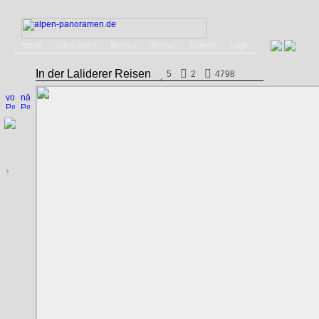
Home
Panoramen
Service
Bücher
Kontakt
Login
In der Laliderer Reisen
5
2
4798