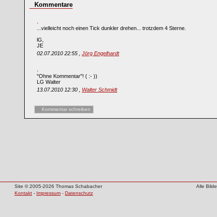
Kommentare
...vielleicht noch einen Tick dunkler drehen... trotzdem 4 Sterne.
lG,
JE
02.07.2010 22:55 ,
Jörg Engelhardt
"Ohne Kommentar"! ( :- ))
LG Walter
13.07.2010 12:30 ,
Walter Schmidt
Kommentar schreiben
Site © 2005-2026 Thomas Schabacher
Alle Bil
Kontakt
-
Impressum
-
Datenschutz