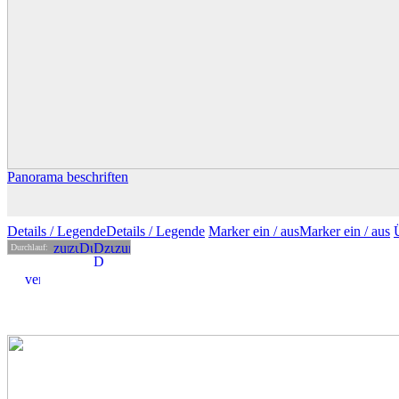
Panorama beschriften
Details
/ Legende
Details /
Legende
Marker ein /
aus
Marker
ein
/ aus
Durchlauf: