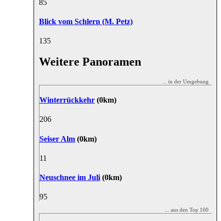
8
5
Blick vom Schlern (M. Petz)
13
5
Weitere Panoramen
... in der Umgebung
Winterrückkehr
(0km)
20
6
Seiser Alm
(0km)
1
1
Neuschnee im Juli
(0km)
9
5
... aus den Top 100