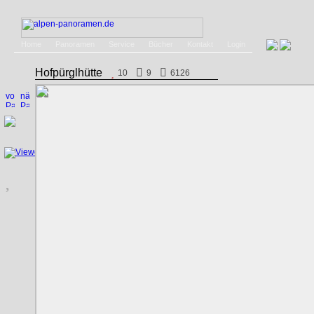
Home
Panoramen
Service
Bücher
Kontakt
Login
Hofpürglhütte
10
9
6126