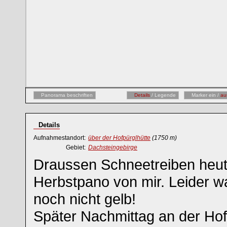
Panorama beschriften
Details
/ Legende
Marker ein /
au
Details
Aufnahmestandort:
über der Hofpürglhütte
(1750 m)
Gebiet:
Dachsteingebirge
Draussen Schneetreiben heute
Herbstpano von mir. Leider w
noch nicht gelb!
Später Nachmittag an der Hof