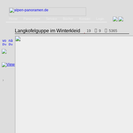
Home
Panoramen
Service
Bücher
Kontakt
Login
Langkofelguppe im Winterkleid
19
9
5365