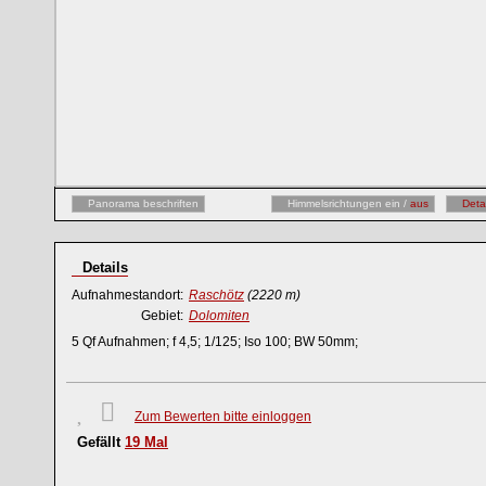
Panorama beschriften
Himmelsrichtungen ein /
aus
Deta
Details
Aufnahmestandort:
Raschötz
(2220 m)
Gebiet:
Dolomiten
5 Qf Aufnahmen; f 4,5; 1/125; Iso 100; BW 50mm;
Zum Bewerten bitte einloggen
Gefällt
19
Mal