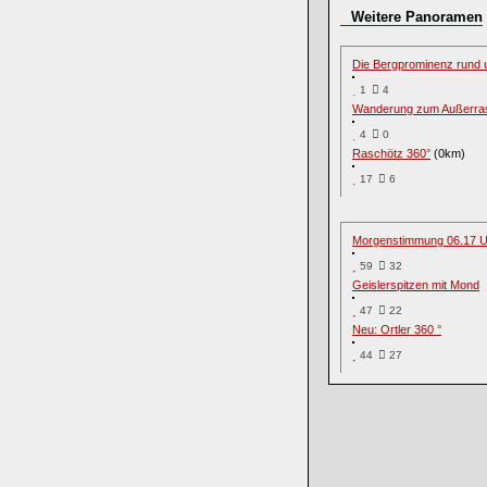
Weitere Panoramen
Die Bergprominenz rund 
1
4
Wanderung zum Außerra
4
0
Raschötz 360°
(0km)
17
6
Morgenstimmung 06.17 U
59
32
Geislerspitzen mit Mond
47
22
Neu: Ortler 360 °
44
27