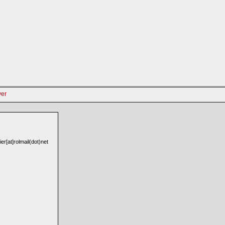
er[at]rolmail(dot)net