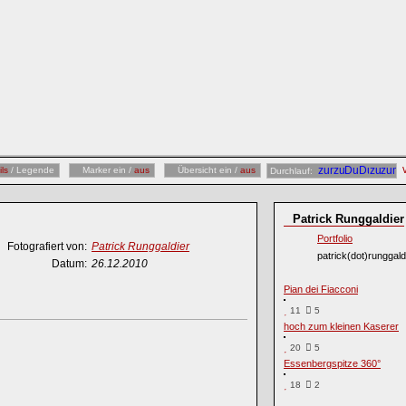
ils
/ Legende
Marker ein /
aus
Übersicht ein /
aus
Durchlauf:
Patrick Runggaldier
Portfolio
Fotografiert von:
Patrick Runggaldier
patrick(dot)runggaldi
Datum:
26.12.2010
Pian dei Fiacconi
11
5
hoch zum kleinen Kaserer
20
5
Essenbergspitze 360°
18
2