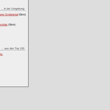
... in der Umgebung
ums Grödnertal
(0km)
schötz
(0km)
... aus den Top 100
hr