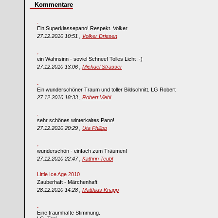
Kommentare
Ein Superklassepano! Respekt. Volker
27.12.2010 10:51 ,
Volker Driesen
ein Wahnsinn - soviel Schnee! Tolles Licht :-)
27.12.2010 13:06 ,
Michael Strasser
Ein wunderschöner Traum und toller Bildschnitt. LG Robert
27.12.2010 18:33 ,
Robert Viehl
sehr schönes winterkaltes Pano!
27.12.2010 20:29 ,
Uta Philipp
wunderschön - einfach zum Träumen!
27.12.2010 22:47 ,
Kathrin Teubl
Little Ice Age 2010
Zauberhaft - Märchenhaft
28.12.2010 14:28 ,
Matthias Knapp
Eine traumhafte Stimmung.