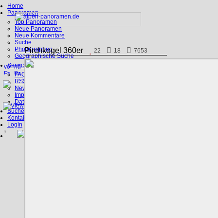
Home
Panoramen
Top Panoramen
Neue Panoramen
Neue Kommentare
Suche
Photographen
Pirchkogel 360er
22
18
7653
Geographische Suche
Service
FAQ
RSS, Google Earth
News
Impressum
Datenschutz
Bücher
Kontakt
Login