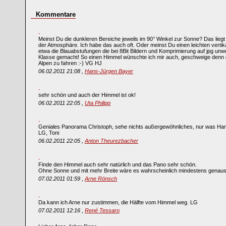
Kommentare
Meinst Du die dunkleren Bereiche jeweils im 90° Winkel zur Sonne? Das lieg
der Atmosphäre. Ich habe das auch oft. Oder meinst Du einen leichten vertika
etwa die Blauabstufungen die bei 8Bit Bildern und Komprimierung auf jpg unwe
Klasse gemacht! So einen Himmel wünschte ich mir auch, geschweige denn d
Alpen zu fahren :-) VG HJ
06.02.2011 21:08 ,
Hans-Jürgen Bayer
sehr schön und auch der Himmel ist ok!
06.02.2011 22:05 ,
Uta Philipp
Geniales Panorama Christoph, sehe nichts außergewöhnliches, nur was Ha
LG, Toni
06.02.2011 22:05 ,
Anton Theurezbacher
Finde den Himmel auch sehr natürlich und das Pano sehr schön.
Ohne Sonne und mit mehr Breite wäre es wahrscheinlich mindestens genaus
07.02.2011 01:59 ,
Arne Rönsch
Da kann ich Arne nur zustimmen, die Hälfte vom Himmel weg. LG
07.02.2011 12:16 ,
René Tessaro