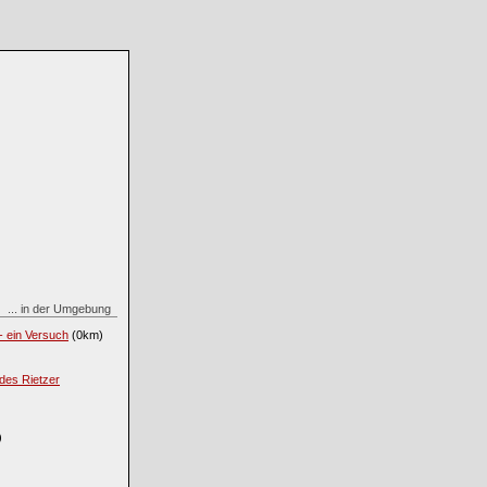
... in der Umgebung
- ein Versuch
(0km)
des Rietzer
)