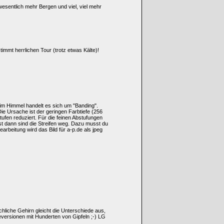
wesentlich mehr Bergen und viel, viel mehr
mmt herrlichen Tour (trotz etwas Kälte)!
 im Himmel handelt es sich um "Banding".
 Die Ursache ist der geringen Farbtiefe (256
ufen reduziert. Für die feinen Abstufungen
st dann sind die Streifen weg. Dazu musst du
beitung wird das Bild für a-p.de als jpeg
chliche Gehirn gleicht die Unterschiede aus,
leversionen mit Hunderten von Gipfeln ;-) LG