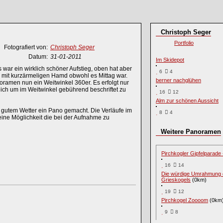
Christoph Seger
Portfolio
Fotografiert von:
Christoph Seger
Datum:
31-01-2011
Im Skidepot
war ein wirklich schöner Aufstieg, oben hat aber
6
4
hr mit kurzärmeligen Hamd obwohl es Mittag war.
berner nachglühen
oramen nun ein Weitwinkel 360er. Es erfolgt nur
reich um im Weitwinkel gebührend beschriftet zu
16
12
Alm zur schönen Aussicht
o gutem Wetter ein Pano gemacht. Die Verläufe im
8
4
 eine Möglichkeit die bei der Aufnahme zu
Weitere Panoramen
Pirchkogler Gipfelparade 
16
14
Die würdige Umrahmung 
Grieskogels
(0km)
19
12
Pirchkogel Zoooom
(0km
9
8