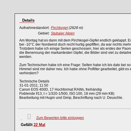
Details
Aufnahmestandort:
Pirchkogel
(2828 m)
Gebiet:
Stubaier Alpen
Am Montag hat es dann mit dem Pirchkogel-Gipfel endlich geklappt. Es 
bei -10°C der Nordwind doch recht hurtig gepfiffen, da war nichts me
Trotzdem habe ich einige Serien geschossen, hier als erstes der Paon
die Benennung der markantesten Gipfel, die Bilder sind viel zu detail
werden.
Zum Technischen habe ich eine Frage: Selten habe ich bis dato bei s
Himmel sind mir daher neu. Ich habe ohne Polfilter gearbeitet, gibt es
verhindern?
Technische Details
31-01-2011; 11:50
Canon EOS 400D, 17 Hochformat RAWs, freihändig
Fixblende f/13, t = 1/320-1/500, ISO 100, 18 mm (29 mm KB)
Bearbeitung mit Hugin und Gimp, Beschriftung nach U. Deuschle.
Zum Bewerten bitte einloggen
Gefällt
22
Mal