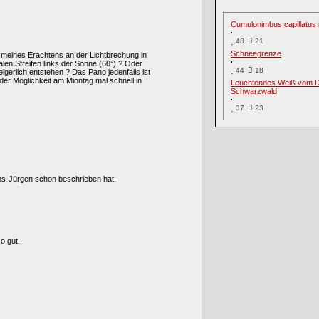
Cumulonimbus capillatu
48
21
Schneegrenze
t meines Erachtens an der Lichtbrechung in
len Streifen links der Sonne (60°) ? Oder
44
18
igerlich entstehen ? Das Pano jedenfalls ist
er Möglichkeit am Miontag mal schnell in
Leuchtendes Weiß vom 
Schwarzwald
37
23
ns-Jürgen schon beschrieben hat.
o gut.