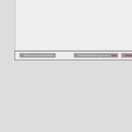
Panorama beschriften
Himmelsrichtungen ein /
aus
Deta