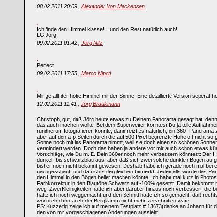
08.02.2011 20:09 ,
Alexander Von Mackensen
Ich finde den Himmel klasse! ...und den Rest natürlich auch!
LG Jörg
09.02.2011 01:42 ,
Jörg Nitz
Perfect
09.02.2011 17:55 ,
Marco Nipoti
Mir gefällt der hohe Himmel mit der Sonne. Eine detaillierte Version seperat 
12.02.2011 11:41 ,
Jörg Braukmann
Christoph, gut, daß Jörg heute etwas zu Deinem Panorama gesagt hat, denn s
das auch machen wollte. Bei dem Superwetter konntest Du ja tolle Aufnah
rundherum fotografieren konnte, dann reizt es natürlich, ein 360°-Panorama
aber auf den a-p-Seiten durch die auf 500 Pixel begrenzte Höhe oft nicht s
Sonne noch mit ins Panorama nimmt, weil sie doch einen so schönen Sonnen
vermindert werden. Doch das haben ja andere vor mir auch schon etwas kür
Vorschläge, wie Du m. E. Dein 360er noch mehr verbessern könntest: Der Hi
dunkel- bis schwarzblau aus, aber daß sich zwei solche dunklen Bögen aufg
bisher noch nicht bekannt gewesen. Deshalb habe ich gerade noch mal bei e
nachgeschaut, und da nichts dergleichen bemerkt. Jedenfalls würde das 
den Himmel in den Bögen heller machen könnte. Ich habe mal kurz in Photosh
Farbkorrektur in den Blautöne Schwarz auf -100% gesetzt. Damit bekommt
weg. Zwei Kleinigkeiten hätte ich aber darüber hinaus noch verbessert: die 
hätte ich noch weggemacht und den Schnitt hätte ich so gemacht, daß rechts d
wodurch dann auch der Bergkamm nicht mehr zerschnitten wäre.
PS: Kuzzeitig zeige ich auf meinem Testplatz # 13673(danke an Johann für di
den von mir vorgeschlagenen Änderungen aussieht.