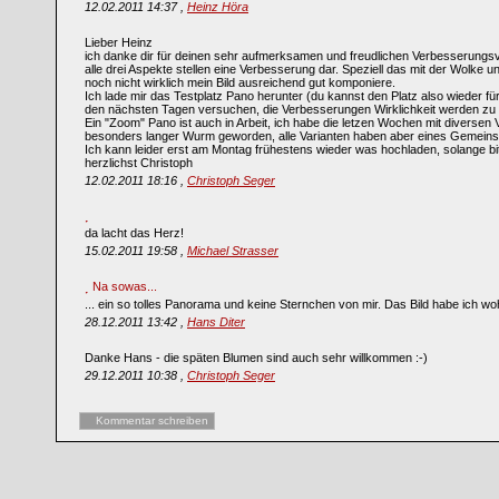
12.02.2011 14:37 ,
Heinz Höra
Lieber Heinz
ich danke dir für deinen sehr aufmerksamen und freudlichen Verbesserungsvo
alle drei Aspekte stellen eine Verbesserung dar. Speziell das mit der Wolke
noch nicht wirklich mein Bild ausreichend gut komponiere.
Ich lade mir das Testplatz Pano herunter (du kannst den Platz also wieder 
den nächsten Tagen versuchen, die Verbesserungen Wirklichkeit werden zu 
Ein "Zoom" Pano ist auch in Arbeit, ich habe die letzen Wochen mit diversen V
besonders langer Wurm geworden, alle Varianten haben aber eines Gemeinsam
Ich kann leider erst am Montag frühestens wieder was hochladen, solange bi
herzlichst Christoph
12.02.2011 18:16 ,
Christoph Seger
da lacht das Herz!
15.02.2011 19:58 ,
Michael Strasser
Na sowas...
... ein so tolles Panorama und keine Sternchen von mir. Das Bild habe ich wo
28.12.2011 13:42 ,
Hans Diter
Danke Hans - die späten Blumen sind auch sehr willkommen :-)
29.12.2011 10:38 ,
Christoph Seger
Kommentar schreiben