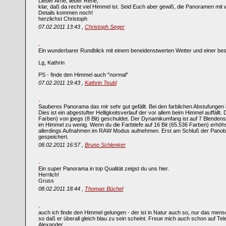
Lieber Arne, lieber Rene,
klar, daß da recht viel Himmel ist. Seid Euch aber gewiß, die Panoramen mit 
Details kommen noch!
herzlichst Christoph
07.02.2011 13:43 ,
Christoph Seger
Ein wunderbarer Rundblick mit einem beneidenstwerten Wetter und einer besti
Lg, Kathrin
PS - finde den Himmel auch "normal"
07.02.2011 19:43 ,
Kathrin Teubl
Sauberes Panorama das mir sehr gut gefällt. Bei den farblichen Abstufungen
Dies ist ein abgestufter Helligkeitsverlauf der vor allem beim Himmel auffällt.
Farben) von jpegs (8 Bit) geschuldet. Der Dynamikumfang ist auf 7 Blendenst
im Himmel zu wenig. Wenn du die Farbtiefe auf 16 Bit (65.536 Farben) erhöh
allerdings Aufnahmen im RAW Modus aufnehmen. Erst am Schluß der Panobear
gespeichert.
08.02.2011 16:57 ,
Bruno Schlenker
Ein super Panorama in top Qualität zeigst du uns hier.
Herrlich!
Gruss
08.02.2011 18:44 ,
Thomas Büchel
auch ich finde den Himmel gelungen - der ist in Natur auch so, nur das mens
so daß er überall gleich blau zu sein scheint. Freue mich auch schon auf Te
Alexander