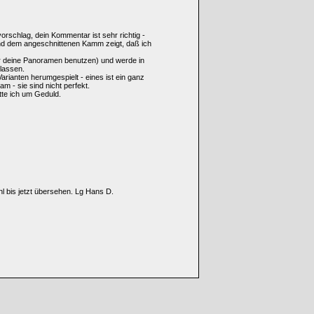
rschlag, dein Kommentar ist sehr richtig -
 und dem angeschnittenen Kamm zeigt, daß ich
für deine Panoramen benutzen) und werde in
lassen.
arianten herumgespielt - eines ist ein ganz
 - sie sind nicht perfekt.
tte ich um Geduld.
hl bis jetzt übersehen. Lg Hans D.