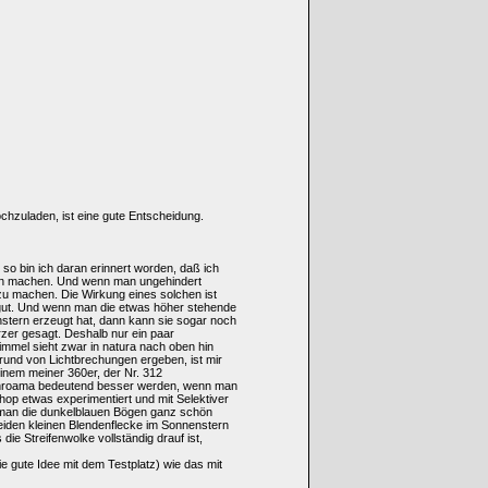
hochzuladen, ist eine gute Entscheidung.
o bin ich daran erinnert worden, daß ich
men machen. Und wenn man ungehindert
 zu machen. Die Wirkung eines solchen ist
o gut. Und wenn man die etwas höher stehende
stern erzeugt hat, dann kann sie sogar noch
zer gesagt. Deshalb nur ein paar
mmel sieht zwar in natura nach oben hin
rund von Lichtbrechungen ergeben, ist mir
inem meiner 360er, der Nr. 312
Panroama bedeutend besser werden, wenn man
op etwas experimentiert und mit Selektiver
 man die dunkelblauen Bögen ganz schön
beiden kleinen Blendenflecke im Sonnenstern
ie Streifenwolke vollständig drauf ist,
e gute Idee mit dem Testplatz) wie das mit