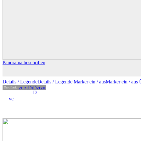
Panorama beschriften
Details
/ Legende
Details /
Legende
Marker ein /
aus
Marker
ein
/ aus
Durchlauf: