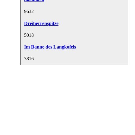
96
32
Dreiherrenspitze
50
18
Im Banne des Langkofels
38
16