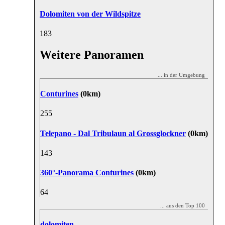
Dolomiten von der Wildspitze
18
3
Weitere Panoramen
... in der Umgebung
Conturines
(0km)
25
5
Telepano - Dal Tribulaun al Grossglockner
(0km)
14
3
360°-Panorama Conturines
(0km)
6
4
... aus den Top 100
dolomiten