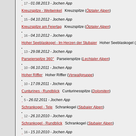
-
01.08.2013
-
Jochen App
17
Kreuzspitze - Weitwinkel
Kreuzspitze (
Ötztaler Alpen
)
-
04.10.2012
-
Jochen App
15
Kreuzspitze am Feiertag
Kreuzspitze (
Ötztaler Alpen
)
-
04.10.2012
-
Jochen App
16
Hoher Seeblaskogel - Im Herzen der Stubaier
Hoher Seeblaskogel (
-
29.08.2012
-
Jochen App
13
Parseierspitze 360°
Parseierspitze (
Lechtaler Alpen
)
-
06.10.2011
-
Jochen App
10
Hoher Riffler
Hoher Riffler (
Verwallgruppe
)
-
17.09.2011
-
Jochen App
10
Cunturines - Rundblick
Cunturinesspitze (
Dolomiten
)
-
26.02.2011
-
Jochen App
5
Schrankogel - Tele
Schrankogel (
Stubaier Alpen
)
-
26.10.2010
-
Jochen App
12
Schrankogel - Rundblick
Schrankogel (
Stubaier Alpen
)
-
15.10.2010
-
Jochen App
16