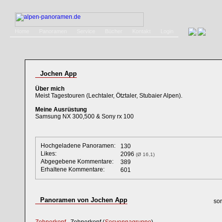
Home
Panoramen
Service
Bücher
Kontakt
Login
Jochen App
Über mich
Meist Tagestouren (Lechtaler, Ötztaler, Stubaier Alpen).
Meine Ausrüstung
Samsung NX 300,500 & Sony rx 100
Hochgeladene Panoramen:
130
Likes:
2096
(Ø 16,1)
Abgegebene Kommentare:
389
Erhaltene Kommentare:
601
Panoramen von Jochen App
sor