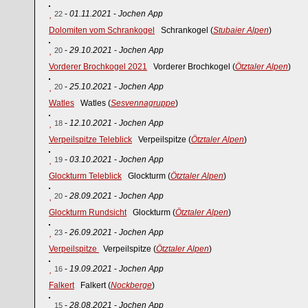
-
01.11.2021
-
Jochen App
22
Dolomiten vom Schrankogel
Schrankogel (
Stubaier Alpen
)
-
29.10.2021
-
Jochen App
20
Vorderer Brochkogel 2021
Vorderer Brochkogel (
Ötztaler Alpen
)
-
25.10.2021
-
Jochen App
20
Watles
Watles (
Sesvennagruppe
)
-
12.10.2021
-
Jochen App
18
Verpeilspitze Teleblick
Verpeilspitze (
Ötztaler Alpen
)
-
03.10.2021
-
Jochen App
19
Glockturm Teleblick
Glockturm (
Ötztaler Alpen
)
-
28.09.2021
-
Jochen App
20
Glockturm Rundsicht
Glockturm (
Ötztaler Alpen
)
-
26.09.2021
-
Jochen App
23
Verpeilspitze
Verpeilspitze (
Ötztaler Alpen
)
-
19.09.2021
-
Jochen App
16
Falkert
Falkert (
Nockberge
)
-
28.08.2021
-
Jochen App
15