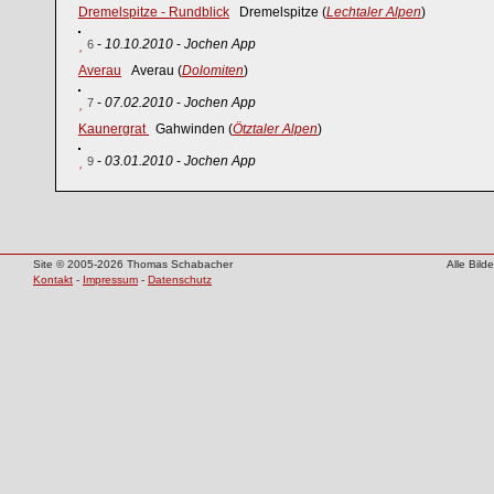
Dremelspitze - Rundblick
Dremelspitze (
Lechtaler Alpen
)
-
10.10.2010
-
Jochen App
6
Averau
Averau (
Dolomiten
)
-
07.02.2010
-
Jochen App
7
Kaunergrat
Gahwinden (
Ötztaler Alpen
)
-
03.01.2010
-
Jochen App
9
Site © 2005-2026 Thomas Schabacher
Alle Bil
Kontakt
-
Impressum
-
Datenschutz