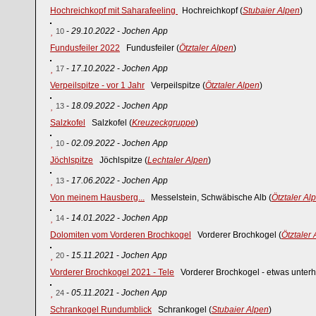
Hochreichkopf mit Saharafeeling
Hochreichkopf (
Stubaier Alpen
)
-
29.10.2022
-
Jochen App
10
Fundusfeiler 2022
Fundusfeiler (
Ötztaler Alpen
)
-
17.10.2022
-
Jochen App
17
Verpeilspitze - vor 1 Jahr
Verpeilspitze (
Ötztaler Alpen
)
-
18.09.2022
-
Jochen App
13
Salzkofel
Salzkofel (
Kreuzeckgruppe
)
-
02.09.2022
-
Jochen App
10
Jöchlspitze
Jöchlspitze (
Lechtaler Alpen
)
-
17.06.2022
-
Jochen App
13
Von meinem Hausberg...
Messelstein, Schwäbische Alb (
Ötztaler Al
-
14.01.2022
-
Jochen App
14
Dolomiten vom Vorderen Brochkogel
Vorderer Brochkogel (
Ötztaler
-
15.11.2021
-
Jochen App
20
Vorderer Brochkogel 2021 - Tele
Vorderer Brochkogel - etwas unterha
-
05.11.2021
-
Jochen App
24
Schrankogel Rundumblick
Schrankogel (
Stubaier Alpen
)