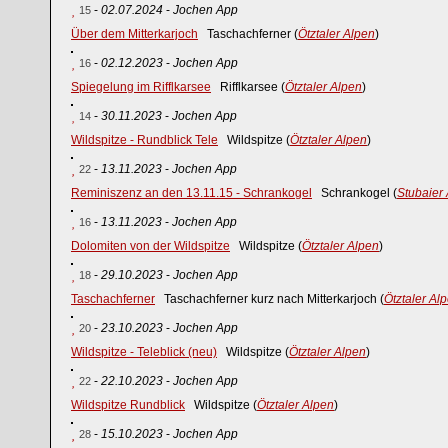
-
02.07.2024
-
Jochen App
15
Über dem Mitterkarjoch
Taschachferner (
Ötztaler Alpen
)
-
02.12.2023
-
Jochen App
16
Spiegelung im Rifflkarsee
Rifflkarsee (
Ötztaler Alpen
)
-
30.11.2023
-
Jochen App
14
Wildspitze - Rundblick Tele
Wildspitze (
Ötztaler Alpen
)
-
13.11.2023
-
Jochen App
22
Reminiszenz an den 13.11.15 - Schrankogel
Schrankogel (
Stubaier
-
13.11.2023
-
Jochen App
16
Dolomiten von der Wildspitze
Wildspitze (
Ötztaler Alpen
)
-
29.10.2023
-
Jochen App
18
Taschachferner
Taschachferner kurz nach Mitterkarjoch (
Ötztaler Al
-
23.10.2023
-
Jochen App
20
Wildspitze - Teleblick (neu)
Wildspitze (
Ötztaler Alpen
)
-
22.10.2023
-
Jochen App
22
Wildspitze Rundblick
Wildspitze (
Ötztaler Alpen
)
-
15.10.2023
-
Jochen App
28