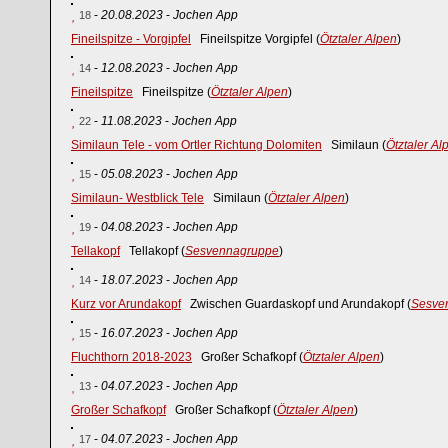
-
20.08.2023
-
Jochen App
18
Fineilspitze - Vorgipfel
Fineilspitze Vorgipfel (
Ötztaler Alpen
)
-
12.08.2023
-
Jochen App
14
Fineilspitze
Fineilspitze (
Ötztaler Alpen
)
-
11.08.2023
-
Jochen App
22
Similaun Tele - vom Ortler Richtung Dolomiten
Similaun (
Ötztaler Al
-
05.08.2023
-
Jochen App
15
Similaun- Westblick Tele
Similaun (
Ötztaler Alpen
)
-
04.08.2023
-
Jochen App
19
Tellakopf
Tellakopf (
Sesvennagruppe
)
-
18.07.2023
-
Jochen App
14
Kurz vor Arundakopf
Zwischen Guardaskopf und Arundakopf (
Sesve
-
16.07.2023
-
Jochen App
15
Fluchthorn 2018-2023
Großer Schafkopf (
Ötztaler Alpen
)
-
04.07.2023
-
Jochen App
13
Großer Schafkopf
Großer Schafkopf (
Ötztaler Alpen
)
-
04.07.2023
-
Jochen App
17