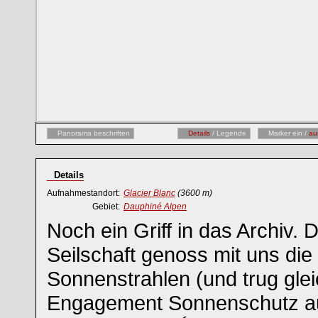
Panorama beschriften
Details
/ Legende
Marker ein /
au
Details
Aufnahmestandort:
Glacier Blanc
(3600 m)
Gebiet:
Dauphiné Alpen
Noch ein Griff in das Archiv. 
Seilschaft genoss mit uns di
Sonnenstrahlen (und trug glei
Engagement Sonnenschutz auf 