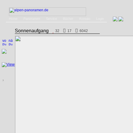
Home
Panoramen
Service
Bücher
Kontakt
Login
Sonnenaufgang
32
17
6042