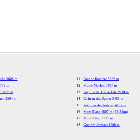
ache 3608 m
11
Grande Rochère 3326 m
3779 m
12
Monte Morion 3487 m
or 3486 m
13
Aiguille de Tré-la-Tête 3930 m
eney 3504 m
14
Château des Dames 3488 m
15
Aiguilles de Peuterey 4107 m
16
Mont Blanc 4807 m (68,2 km)
17
Mont Vélan 3731 m
18
Grandes Jorasses 4208 m