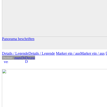
Panorama beschriften
Details
/ Legende
Details /
Legende
Marker ein /
aus
Marker
ein
/ aus
Durchlauf: