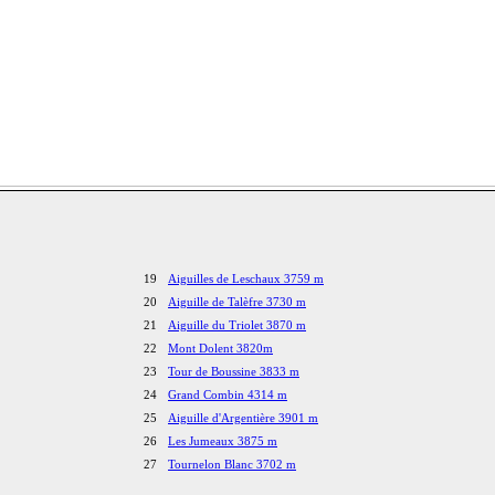
19
Aiguilles de Leschaux 3759 m
20
Aiguille de Talèfre 3730 m
21
Aiguille du Triolet 3870 m
22
Mont Dolent 3820m
23
Tour de Boussine 3833 m
24
Grand Combin 4314 m
25
Aiguille d'Argentière 3901 m
26
Les Jumeaux 3875 m
27
Tournelon Blanc 3702 m