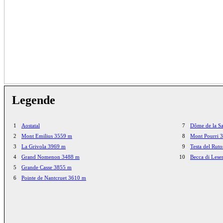
Legende
1
Aostatal
7
Dôme de la S
2
Mont Emilius 3559 m
8
Mont Pourri 
3
La Grivola 3969 m
9
Testa del Rut
4
Grand Nomenon 3488 m
10
Becca di Les
5
Grande Casse 3855 m
6
Pointe de Nantcruet 3610 m