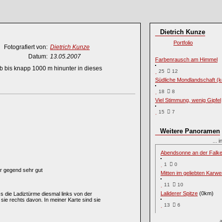
Dietrich Kunze
Portfolio
Fotografiert von:
Dietrich Kunze
Datum:
13.05.2007
Farbenrausch am Himmel
ab bis knapp 1000 m hinunter in dieses
25
12
Südliche Mondlandschaft (ko
18
8
Viel Stimmung, wenig Gipfel
15
7
Weitere Panoramen
...
Abendsonne an der Falke
1
0
er gegend sehr gut
Mitten im geliebten Karwe
11
10
Laliderer Spitze
(0km)
s die Ladiztürme diesmal links von der
 sie rechts davon. In meiner Karte sind sie
13
6
...