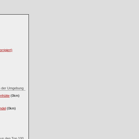
rrigiert)
 in der Umgebung
nhütte
(0km)
ndel
(0km)
 aus den Top 100