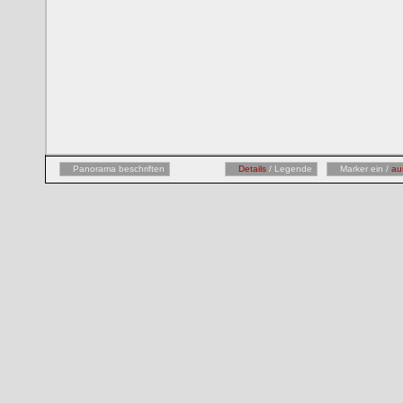
Panorama beschriften
Details
/ Legende
Marker ein /
au