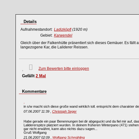
Details
Aufnahmestandort:
Ladizköpfl
(1920 m)
Gebiet:
Karwendel
Gleich über der Falkenhütte präsentiert sich dieses Gemäuer. Es fällt 
langezogene Kar, die Laliderer Reissen.
Zum Bewerten bitte einloggen
Gefällt
2
Mal
Kommentare
in s/w macht sich diese große wand wirklich toll. entspricht dem charakter d
07.06.2007 11:39 ,
Christoph Seger
Habe gerade ein paar Benennungen bei dir abgeguckt und da fiel mir auf, das
Lalidererspitze platziert wurden. In deinem früheren Winterpano (471) stehen
gar nicht erwähnt, kann also nichts dazu sagen...
Gruß Wolfgang
21.06.2007 02:09 ,
Wolfgang Schmähling