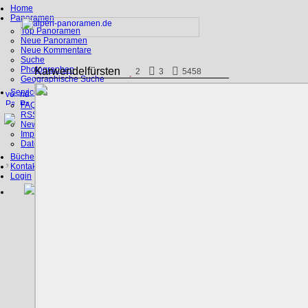
Home
Panoramen
Top Panoramen
Neue Panoramen
Neue Kommentare
Suche
Photographen
Karwendelfürsten
2
3
5458
Geographische Suche
Service
FAQ
RSS, Google Earth
News
Impressum
Datenschutz
Bücher
Kontakt
Login