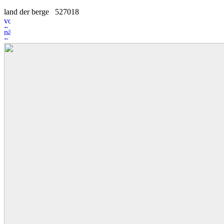
land der berge
5
2
7018