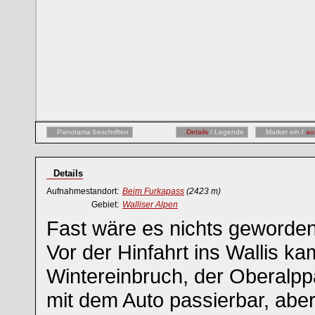
Panorama beschriften
Details
/ Legende
Marker ein /
au
Details
Aufnahmestandort:
Beim Furkapass
(2423 m)
Gebiet:
Walliser Alpen
Fast wäre es nichts geworde
Vor der Hinfahrt ins Wallis k
Wintereinbruch, der Oberalp
mit dem Auto passierbar, abe