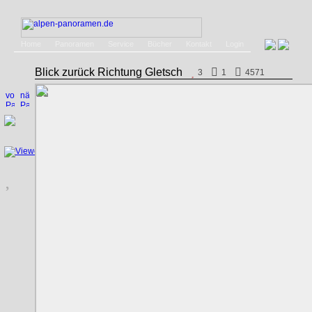
Home
Panoramen
Service
Bücher
Kontakt
Login
Blick zurück Richtung Gletsch
3
1
4571