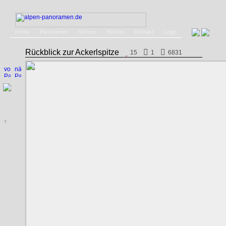
Home
Panoramen
Service
Bücher
Kontakt
Login
Rückblick zur Ackerlspitze
15
1
6831