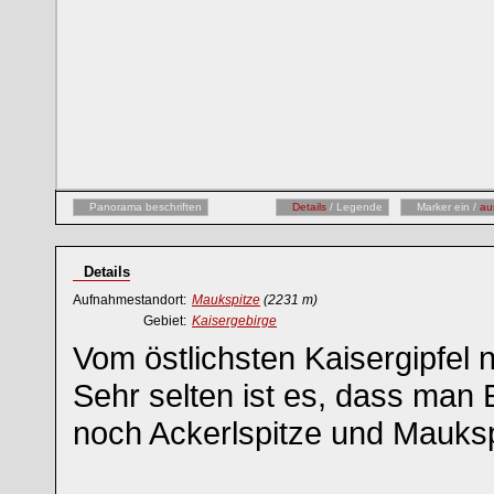
Panorama beschriften
Details
/ Legende
Marker ein /
au
Details
Aufnahmestandort:
Maukspitze
(2231 m)
Gebiet:
Kaisergebirge
Vom östlichsten Kaisergipfel 
Sehr selten ist es, dass ma
noch Ackerlspitze und Mauksp