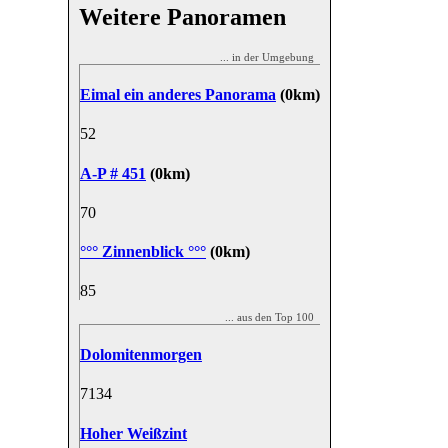
Weitere Panoramen
... in der Umgebung
Eimal ein anderes Panorama
(0km)
5
2
A-P # 451
(0km)
7
0
°°° Zinnenblick °°°
(0km)
8
5
... aus den Top 100
Dolomitenmorgen
71
34
Hoher Weißzint