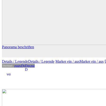
Panorama beschriften
Details
/ Legende
Details /
Legende
Marker ein /
aus
Marker
ein
/ aus
Durchlauf: