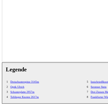
Legende
1
Dreischusterspitze 3145m
5
Innichriedlkn
2
Optik Ulrich
6
Sextener Stein
3
Schusterplatte 2957m
7
Drei Zinnen H
4
Toblinger Knoten 2617m
8
Frankfurter Wür