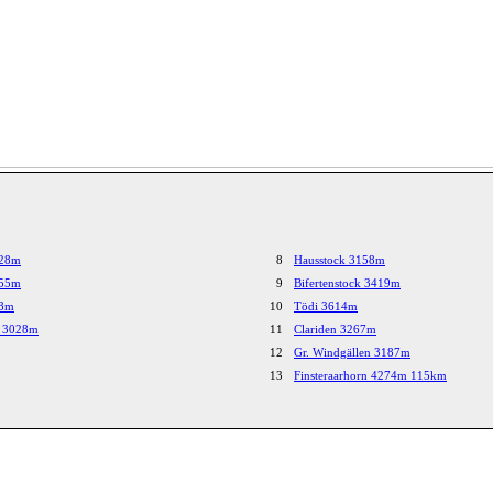
028m
8
Hausstock 3158m
055m
9
Bifertenstock 3419m
98m
10
Tödi 3614m
b 3028m
11
Clariden 3267m
12
Gr. Windgällen 3187m
13
Finsteraarhorn 4274m 115km