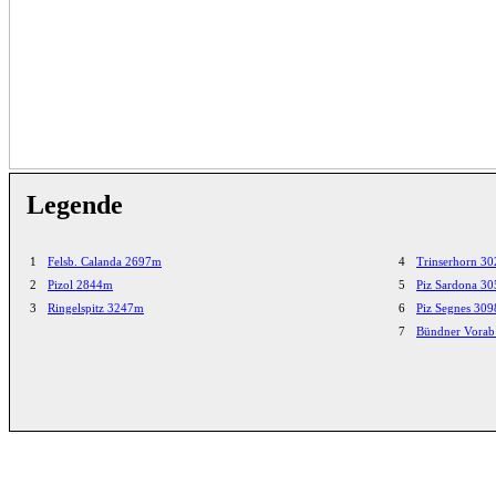
Legende
1
Felsb. Calanda 2697m
4
Trinserhorn 3
2
Pizol 2844m
5
Piz Sardona 3
3
Ringelspitz 3247m
6
Piz Segnes 30
7
Bündner Vora