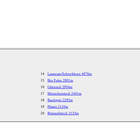
14
Lauteraar/Schreckhorn 4076m
15
Bös Fulen 2801m
16
Glärnisch 2904m
17
Mürtschenstock 2441m
18
Rautispitz 2283m
19
Pilatus 2120m
20
Brünnelistock 2133m