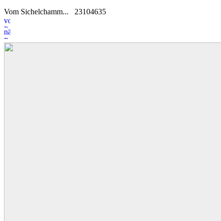
Vom Sichelchamm...
23
10
4635