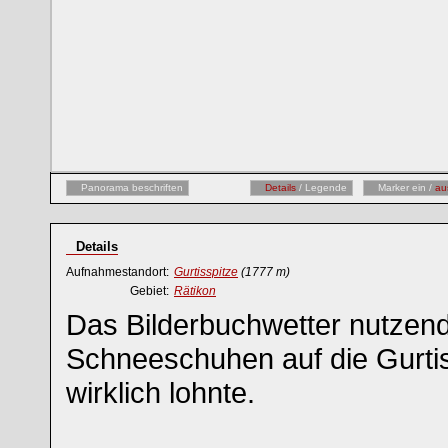
Panorama beschriften
Details
/ Legende
Marker ein /
au
Details
Aufnahmestandort:
Gurtisspitze
(1777 m)
Gebiet:
Rätikon
Das Bilderbuchwetter nutzend 
Schneeschuhen auf die Gurtis
wirklich lohnte.