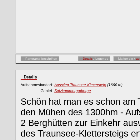
Panorama beschriften
Details
/ Legende
Marker ein /
au
Details
Aufnahmestandort:
Ausstieg Traunsee-Klettersteig
(1660 m)
Gebiet:
Salzkammergutberge
Schön hat man es schon am T
den Mühen des 1300hm - Auf
2 Berghütten zur Einkehr aus
des Traunsee-Klettersteigs erfo