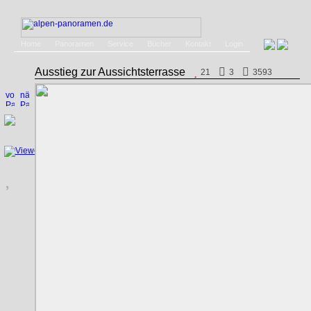
Home
Panoramen
Service
Bücher
Kontakt
Login
Ausstieg zur Aussichtsterrasse
21
3
3593