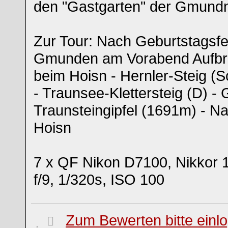
den "Gastgarten" der Gmundn
Zur Tour: Nach Geburtstagsfei
Gmunden am Vorabend Aufbru
beim Hoisn - Hernler-Steig (S
- Traunsee-Klettersteig (D) -
Traunsteingipfel (1691m) - Na
Hoisn
7 x QF Nikon D7100, Nikkor 
f/9, 1/320s, ISO 100
Zum Bewerten bitte einl