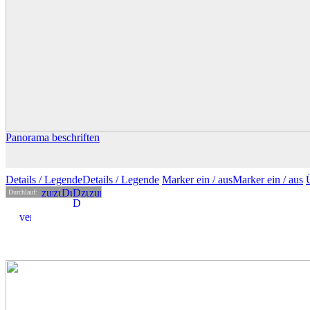
Panorama beschriften
Details
/ Legende
Details /
Legende
Marker ein /
aus
Marker
ein
/ aus
Durchlauf: