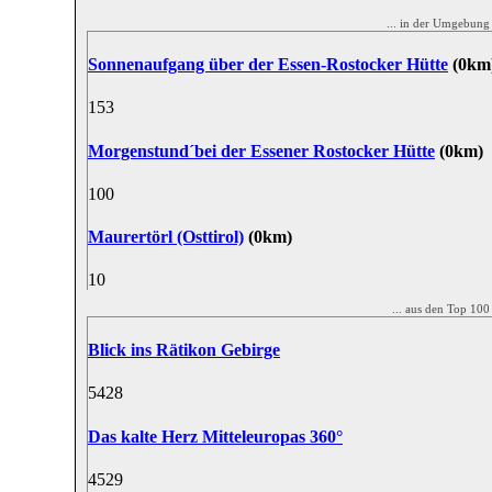
... in der Umgebun
Sonnenaufgang über der Essen-Rostocker Hütte
(0km
15
3
Morgenstund´bei der Essener Rostocker Hütte
(0km)
10
0
Maurertörl (Osttirol)
(0km)
1
0
... aus den Top 10
Blick ins Rätikon Gebirge
54
28
Das kalte Herz Mitteleuropas 360°
45
29