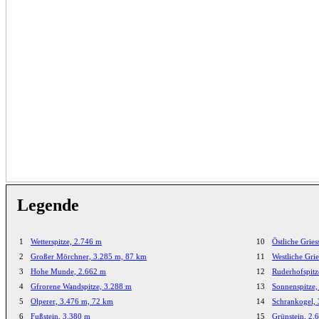
Legende
1
Wetterspitze, 2.746 m
10
Östliche Gries
2
Großer Mörchner, 3.285 m, 87 km
11
Westliche Grie
3
Hohe Munde, 2.662 m
12
Ruderhofspitz
4
Gfrorene Wandspitze, 3.288 m
13
Sonnenspitze,
5
Olperer, 3.476 m, 72 km
14
Schrankogel,
6
Fußstein, 3.380 m
15
Grünstein, 2.