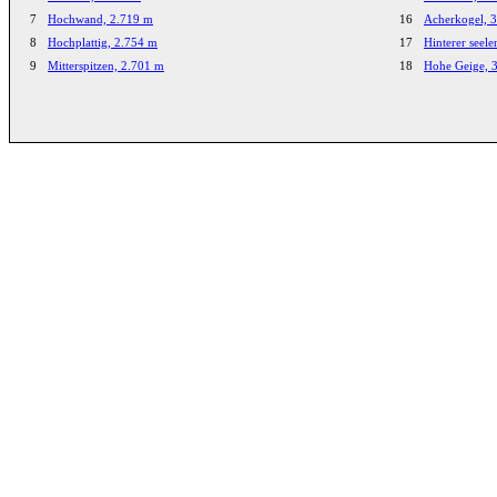
7
Hochwand, 2.719 m
16
Acherkogel, 
8
Hochplattig, 2.754 m
17
Hinterer seel
9
Mitterspitzen, 2.701 m
18
Hohe Geige, 