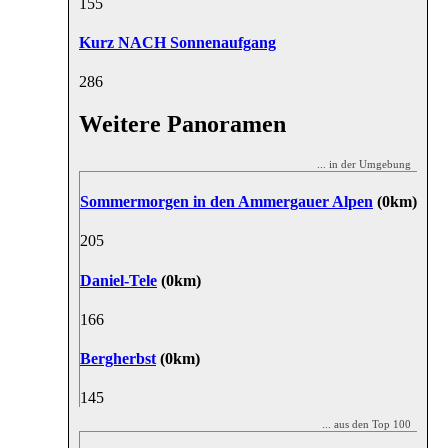
15
5
Kurz NACH Sonnenaufgang
28
6
Weitere Panoramen
... in der Umgebung
Sommermorgen in den Ammergauer Alpen
(0km)
20
5
Daniel-Tele
(0km)
16
6
Bergherbst
(0km)
14
5
... aus den Top 100