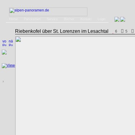
Home
Panoramen
Service
Bücher
Kontakt
Login
Riebenkofel über St. Lorenzen im Lesachtal
6
5