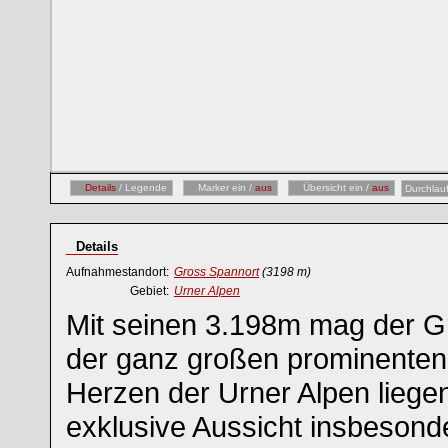
Details
/ Legende
Marker ein /
aus
Übersicht ein /
aus
Durchlau
Details
Aufnahmestandort:
Gross Spannort
(3198 m)
Gebiet:
Urner Alpen
Mit seinen 3.198m mag der G
der ganz großen prominenten 
Herzen der Urner Alpen liegen
exklusive Aussicht insbesonde