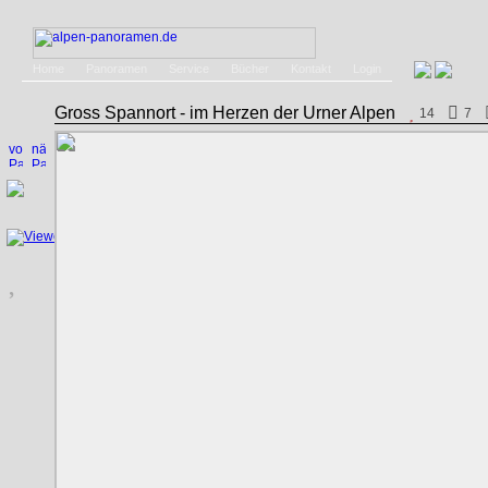
Home
Panoramen
Service
Bücher
Kontakt
Login
Gross Spannort - im Herzen der Urner Alpen
14
7